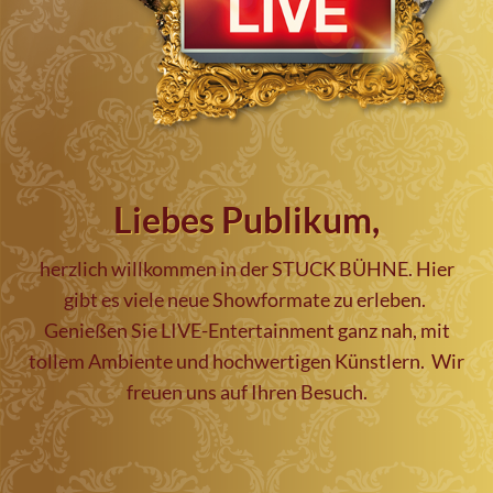
Liebes Publikum,
herzlich willkommen in der STUCK BÜHNE.
Hier
gibt es viele neue Showformate zu erleben.
Genießen Sie LIVE-Entertainment ganz nah, mit
tollem Ambiente und hochwertigen Künstlern.
Wir
freuen uns auf Ihren Besuch.