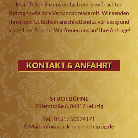
Mail. Teilen Sie uns einfach den gewünschten
Betrag sowie Ihre Versandadresse mit. Wir senden
Ihnen den Gutschein anschließend zuverlässig und
schnell per Post zu. Wir freuen uns auf Ihre Anfrage!
KONTAKT & ANFAHRT
STUCK BÜHNE
Zillerstraße 6, 04317 Leipzig
Tel.: 0151 / 50574171
E-Mail:
info@stuck-buehne-leipzig.de