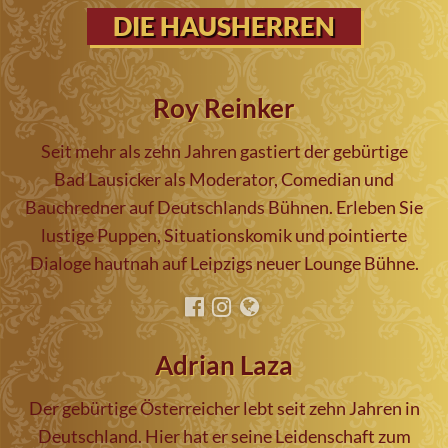
DIE HAUSHERREN
Roy Reinker
Seit mehr als zehn Jahren gastiert der gebürtige
Bad Lausicker als Moderator, Comedian und
Bauchredner auf Deutschlands Bühnen. Erleben Sie
lustige Puppen, Situationskomik und pointierte
Dialoge hautnah auf Leipzigs neuer Lounge Bühne.
Adrian Laza
Der gebürtige Österreicher lebt seit zehn Jahren in
Deutschland. Hier hat er seine Leidenschaft zum