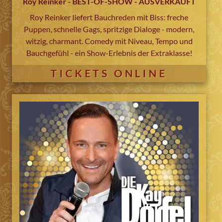
Roy Reinker - BEST-OF-SHOW - AUSVERKAUFT
Roy Reinker liefert Bauchreden mit Biss: freche
Puppen, schnelle Gags, spritzige Dialoge - modern,
witzig, charmant. Comedy mit Niveau, Tempo und
Bauchgefühl - ein Show-Erlebnis der Extraklasse!
TICKETS ONLINE