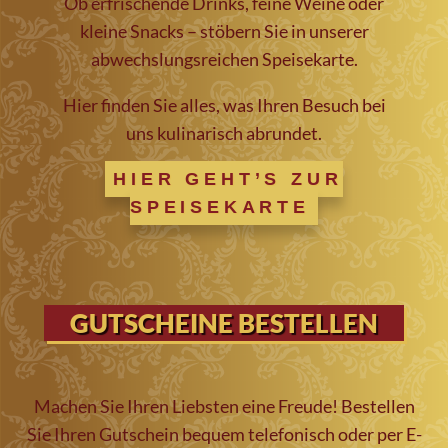
Ob erfrischende Drinks, feine Weine oder
kleine Snacks – stöbern Sie in unserer
abwechslungsreichen Speisekarte.
Hier finden Sie alles, was Ihren Besuch bei
uns kulinarisch abrundet.
HIER GEHT’S ZUR
SPEISEKARTE
GUTSCHEINE BESTELLEN
Machen Sie Ihren Liebsten eine Freude! Bestellen
Sie Ihren Gutschein bequem telefonisch oder per E-